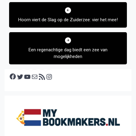
Bericht
navigatie
Hoorn viert de Slag op de Zuiderzee: vier het mee!
Een regenachtige dag biedt een zee van
mogelijkheden
Facebook
Twitter
YouTube
E-mail
RSS feed
Instagram