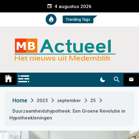
S
4 augustus 2026
k
i
Trending Tags
p
t
o
c
o
n
t
Medemblik Actueel
Wij zijn altijd actueel
e
n
t
Home
2023
september
25
Duurzaamheidshypotheek: Een Groene Revolutie in
Hypotheekleningen