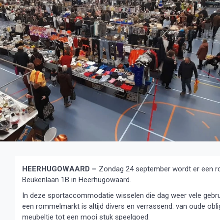
HEERHUGOWAARD –
Zondag 24 september wordt er een r
Beukenlaan 1B in Heerhugowaard.
In deze sportaccommodatie wisselen die dag weer vele gebrui
een rommelmarkt is altijd divers en verrassend: van oude obli
meubeltje tot een mooi stuk speelgoed.