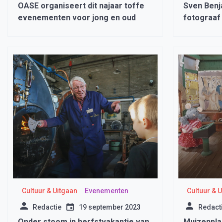
OASE organiseert dit najaar toffe
Sven Benja
evenementen voor jong en oud
fotograaf
Cultuur & Uitgaan
Evenementen
Cultuur & 
Redactie
19 september 2023
Redact
Onder stoom in herfstvakantie van
Muizenpla