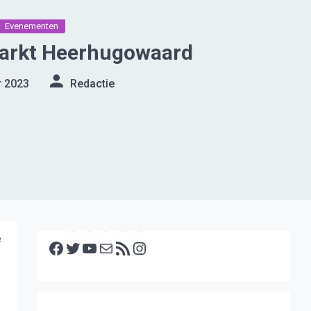
Evenementen
arkt Heerhugowaard
r 2023
Redactie
Facebook
Twitter
YouTube
E-mail
RSS feed
Instagram
e