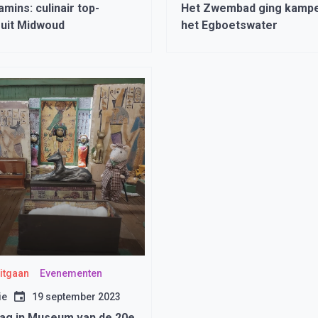
mins: culinair top-
Het Zwembad ging kampe
 uit Midwoud
het Egboetswater
Uitgaan
Evenementen
ie
19 september 2023
ag in Museum van de 20e