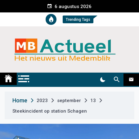
S
6 augustus 2026
k
i
Trending Tags
p
t
o
c
o
n
t
Medemblik Actueel
Wij zijn altijd actueel
e
n
t
Home
2023
september
13
Steekincident op station Schagen