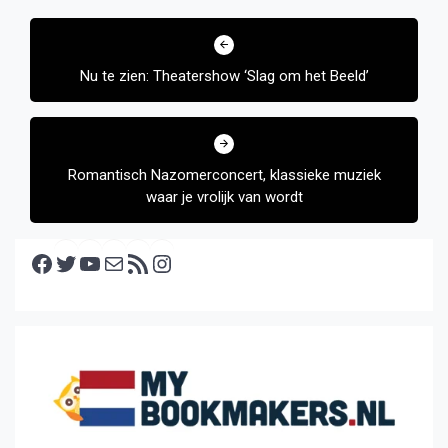
Bericht
navigatie
Nu te zien: Theatershow ‘Slag om het Beeld’
Romantisch Nazomerconcert, klassieke muziek
waar je vrolijk van wordt
Facebook
Twitter
YouTube
E-mail
RSS feed
Instagram