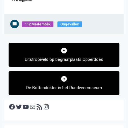
112 Medemblik
Ongevallen
Bericht
navigatie
Uitstrooiveld op begraafplaats Opperdoes
De Bottendokter in het Rundveemuseum
Facebook
Twitter
YouTube
E-mail
RSS feed
Instagram