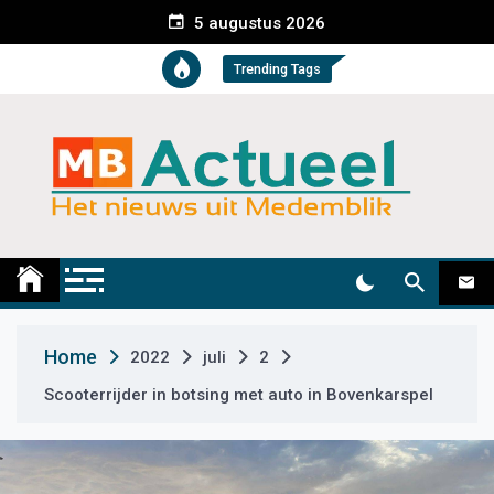
S
5 augustus 2026
k
i
Trending Tags
p
t
o
c
o
n
t
Medemblik Actueel
Wij zijn altijd actueel
e
n
t
Home
2022
juli
2
Scooterrijder in botsing met auto in Bovenkarspel