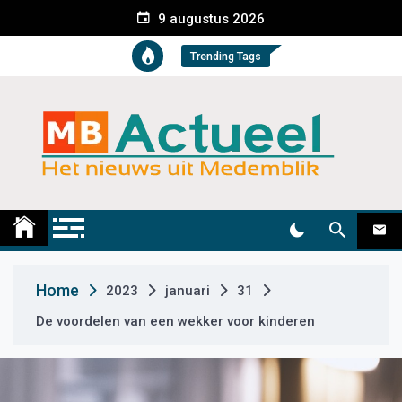
S
9 augustus 2026
k
i
Trending Tags
p
t
o
c
o
n
t
Medemblik Actueel
Wij zijn altijd actueel
e
n
t
Home
2023
januari
31
De voordelen van een wekker voor kinderen