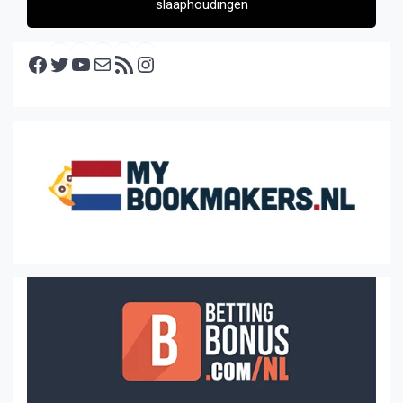
slaaphoudingen
Facebook
Twitter
YouTube
E-mail
RSS feed
Instagram