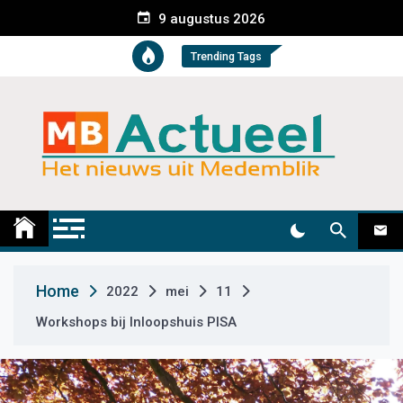
S
9 augustus 2026
k
i
Trending Tags
p
t
o
c
o
n
t
Medemblik Actueel
Wij zijn altijd actueel
e
n
t
Home
2022
mei
11
Workshops bij Inloopshuis PISA