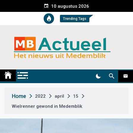
S
10 augustus 2026
k
i
Trending Tags
p
t
o
c
o
n
t
Medemblik Actueel
Wij zijn altijd actueel
e
n
t
Home
2022
april
15
Wielrenner gewond in Medemblik