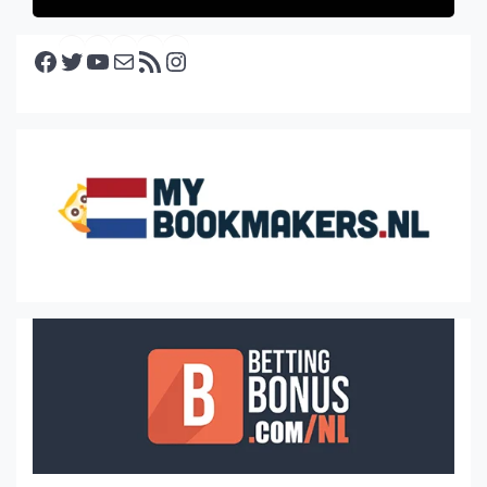
Facebook
Twitter
YouTube
E-mail
RSS feed
Instagram