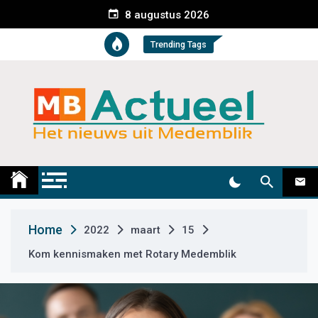
S
8 augustus 2026
k
i
Trending Tags
p
t
o
c
o
n
t
Medemblik Actueel
Wij zijn altijd actueel
e
n
t
Home
2022
maart
15
Kom kennismaken met Rotary Medemblik