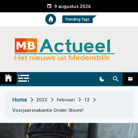
S
9 augustus 2026
k
i
Trending Tags
p
t
o
c
o
n
t
Medemblik Actueel
Wij zijn altijd actueel
e
n
t
Home
2022
februari
12
Voorjaarsvakantie Onder Stoom!