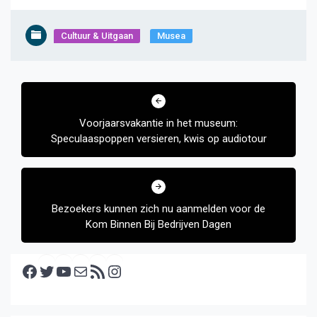
Cultuur & Uitgaan
Musea
Bericht
navigatie
Voorjaarsvakantie in het museum:
Speculaaspoppen versieren, kwis op audiotour
Bezoekers kunnen zich nu aanmelden voor de
Kom Binnen Bij Bedrijven Dagen
Facebook
Twitter
YouTube
E-mail
RSS feed
Instagram