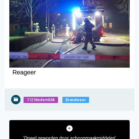
Reageer
112 Medemblik
Brandweer
Bericht
navigatie
‘Onwel geworden door schoonmaakmiddelen’