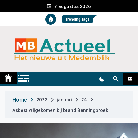
S
7 augustus 2026
k
i
Trending Tags
p
t
o
c
o
n
t
Medemblik Actueel
Wij zijn altijd actueel
e
n
t
Home
2022
januari
24
Asbest vrijgekomen bij brand Benningbroek