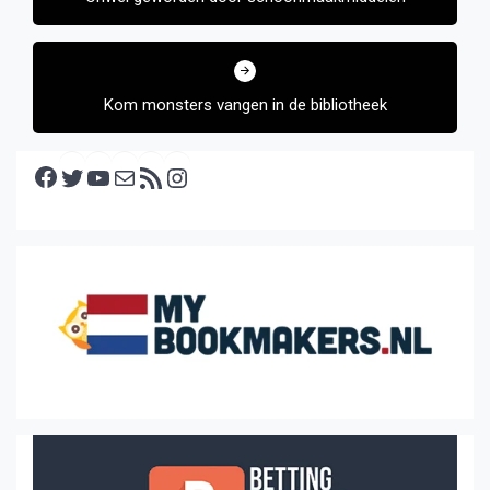
Kom monsters vangen in de bibliotheek
Facebook
Twitter
YouTube
E-mail
RSS feed
Instagram