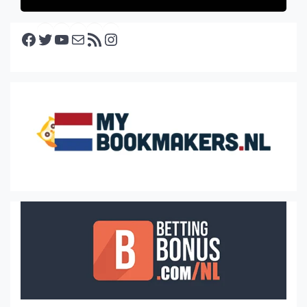
Facebook
Twitter
YouTube
E-mail
RSS feed
Instagram