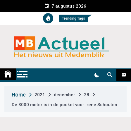
S
7 augustus 2026
k
i
Trending Tags
p
t
o
c
o
n
t
Medemblik Actueel
Wij zijn altijd actueel
e
n
t
Home
2021
december
28
De 3000 meter is in de pocket voor Irene Schouten