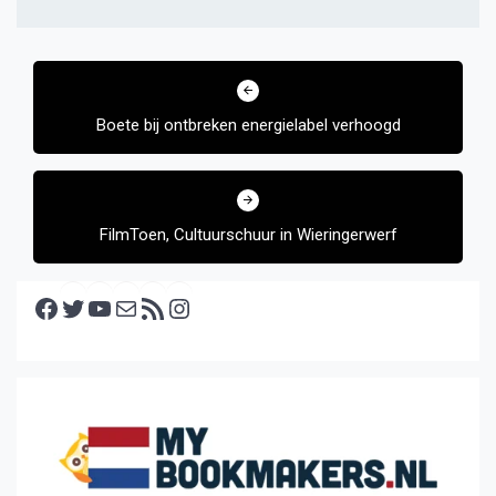
Bericht
navigatie
Boete bij ontbreken energielabel verhoogd
FilmToen, Cultuurschuur in Wieringerwerf
Facebook
Twitter
YouTube
E-mail
RSS feed
Instagram