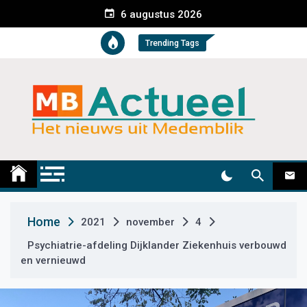
S
6 augustus 2026
k
i
Trending Tags
p
t
o
c
o
n
t
Medemblik Actueel
Wij zijn altijd actueel
e
n
t
Home
2021
november
4
Psychiatrie-afdeling Dijklander Ziekenhuis verbouwd
en vernieuwd