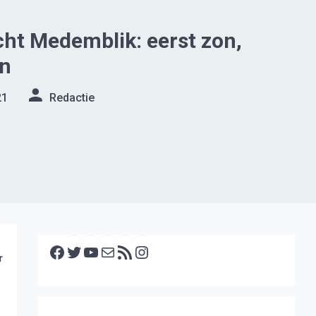
ht Medemblik: eerst zon,
en
21
Redactie
Facebook
Twitter
YouTube
E-mail
RSS feed
Instagram
r