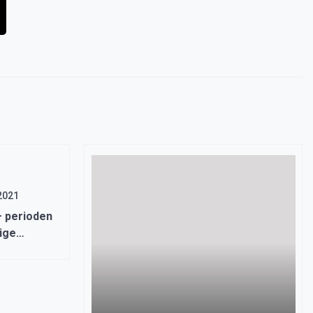
2021
 perioden
ige