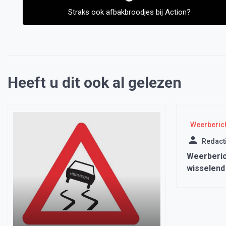
Straks ook afbakbroodjes bij Action?
Heeft u dit ook al gelezen
Weerberic
Redact
Weerberic
wisselend
graden