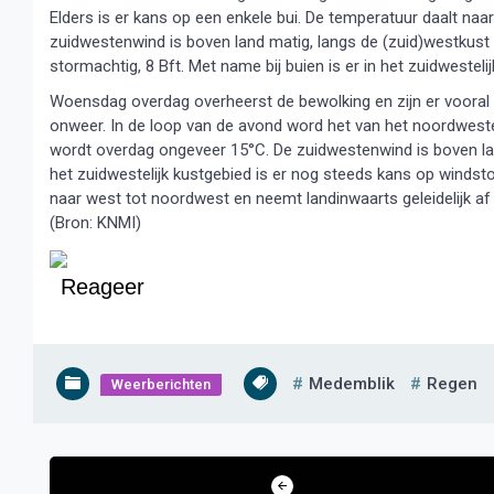
Elders is er kans op een enkele bui. De temperatuur daalt naa
zuidwestenwind is boven land matig, langs de (zuid)westkust e
stormachtig, 8 Bft. Met name bij buien is er in het zuidwestel
Woensdag overdag overheerst de bewolking en zijn er vooral 
onweer. In de loop van de avond word het van het noordweste
wordt overdag ongeveer 15°C. De zuidwestenwind is boven land
het zuidwestelijk kustgebied is er nog steeds kans op windst
naar west tot noordwest en neemt landinwaarts geleidelijk af n
(Bron: KNMI)
Reageer
Medemblik
Regen
Weerberichten
Bericht
navigatie