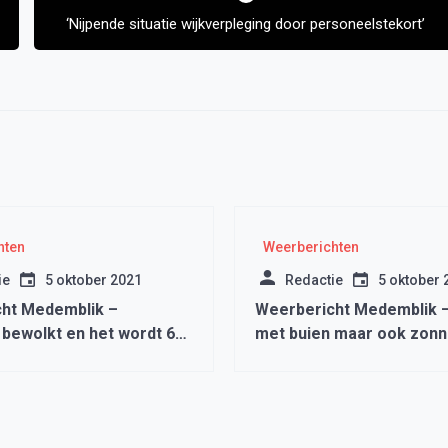
‘Nijpende situatie wijkverpleging door personeelstekort’
hten
Weerberichten
ie
5 oktober 2021
Redactie
5 oktober 
ht Medemblik –
Weerbericht Medemblik –
 bewolkt en het wordt 6
met buien maar ook zonn
momenten