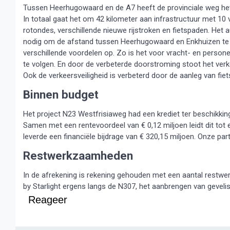
Tussen Heerhugowaard en de A7 heeft de provinciale weg he
In totaal gaat het om 42 kilometer aan infrastructuur met 10
rotondes, verschillende nieuwe rijstroken en fietspaden. Het
nodig om de afstand tussen Heerhugowaard en Enkhuizen te over
verschillende voordelen op. Zo is het voor vracht- en perso
te volgen. En door de verbeterde doorstroming stoot het verk
Ook de verkeersveiligheid is verbeterd door de aanleg van fie
Binnen budget
Het project N23 Westfrisiaweg had een krediet ter beschikking 
Samen met een rentevoordeel van € 0,12 miljoen leidt dit tot 
leverde een financiële bijdrage van € 320,15 miljoen. Onze par
Restwerkzaamheden
In de afrekening is rekening gehouden met een aantal restw
by Starlight ergens langs de N307, het aanbrengen van geveli
Reageer