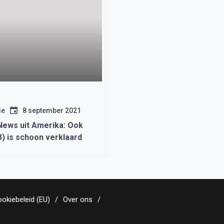
ie
8 september 2021
News uit Amerika: Ook
) is schoon verklaard
okiebeleid (EU)
Over ons