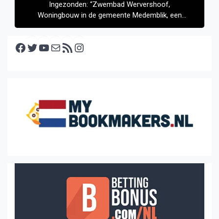
Ingezonden: “Zwembad Wervershoof,
Woningbouw in de gemeente Medemblik, een
verslag met een ander geluid naar
woningzoekenden.”
Facebook
Twitter
YouTube
E-mail
RSS feed
Instagram