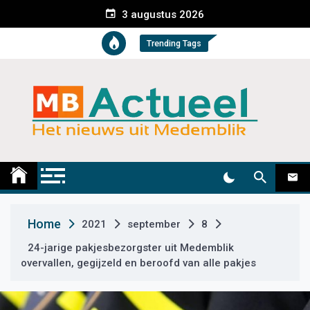
S
3 augustus 2026
k
i
Trending Tags
p
t
o
c
o
n
t
Medemblik Actueel
Wij zijn altijd actueel
e
n
t
Home
2021
september
8
24-jarige pakjesbezorgster uit Medemblik
overvallen, gegijzeld en beroofd van alle pakjes