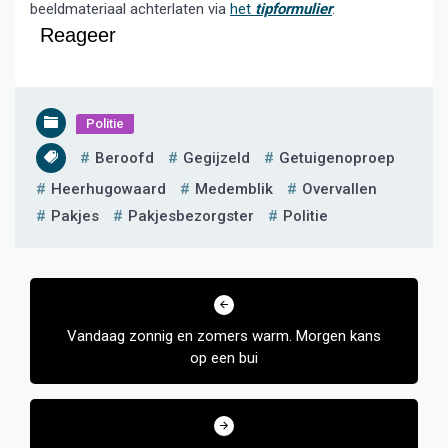
beeldmateriaal achterlaten via
het
tipformulier
.
Reageer
Politie
Beroofd
Gegijzeld
Getuigenoproep
Heerhugowaard
Medemblik
Overvallen
Pakjes
Pakjesbezorgster
Politie
Bericht
navigatie
Vandaag zonnig en zomers warm. Morgen kans
op een bui