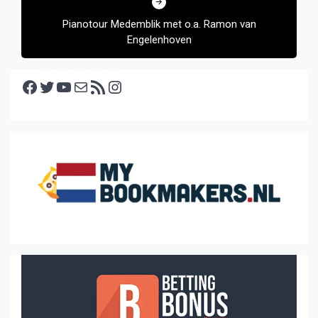
Pianotour Medemblik met o.a. Ramon van
Engelenhoven
Facebook
Twitter
YouTube
E-mail
RSS feed
Instagram