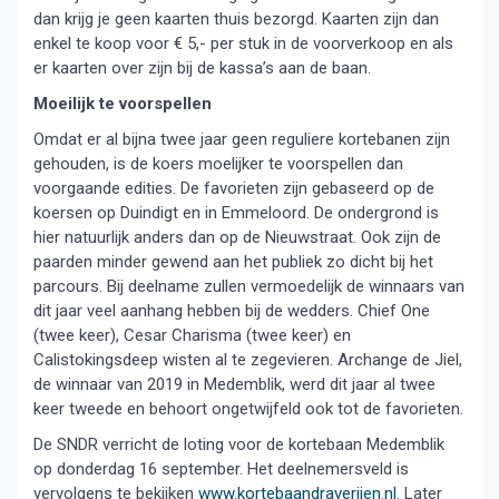
dan krijg je geen kaarten thuis bezorgd. Kaarten zijn dan
enkel te koop voor € 5,- per stuk in de voorverkoop en als
er kaarten over zijn bij de kassa’s aan de baan.
Moeilijk te voorspellen
Omdat er al bijna twee jaar geen reguliere kortebanen zijn
gehouden, is de koers moelijker te voorspellen dan
voorgaande edities. De favorieten zijn gebaseerd op de
koersen op Duindigt en in Emmeloord. De ondergrond is
hier natuurlijk anders dan op de Nieuwstraat. Ook zijn de
paarden minder gewend aan het publiek zo dicht bij het
parcours. Bij deelname zullen vermoedelijk de winnaars van
dit jaar veel aanhang hebben bij de wedders. Chief One
(twee keer), Cesar Charisma (twee keer) en
Calistokingsdeep wisten al te zegevieren. Archange de Jiel,
de winnaar van 2019 in Medemblik, werd dit jaar al twee
keer tweede en behoort ongetwijfeld ook tot de favorieten.
De SNDR verricht de loting voor de kortebaan Medemblik
op donderdag 16 september. Het deelnemersveld is
vervolgens te bekijken
www.kortebaandraverijen.nl
. Later