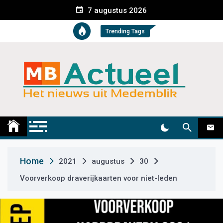
S
7 augustus 2026
k
i
Trending Tags
p
t
o
c
o
n
t
Medemblik Actueel
Wij zijn altijd actueel
e
n
t
Home
2021
augustus
30
Voorverkoop draverijkaarten voor niet-leden