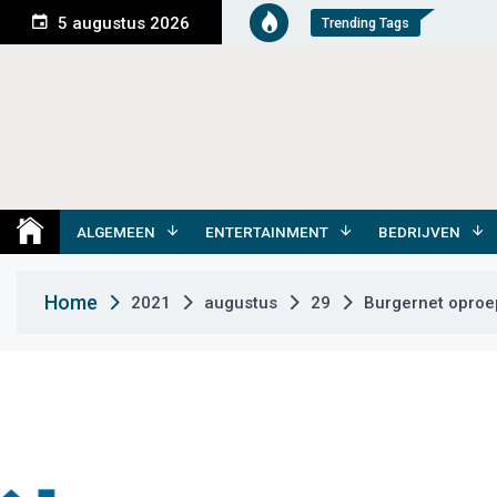
S
5 augustus 2026
Trending Tags
k
i
p
t
o
c
o
Medemblik Actueel
Wij zijn altijd actueel
n
t
ALGEMEEN
ENTERTAINMENT
BEDRIJVEN
e
n
Home
2021
augustus
29
Burgernet oproep
t