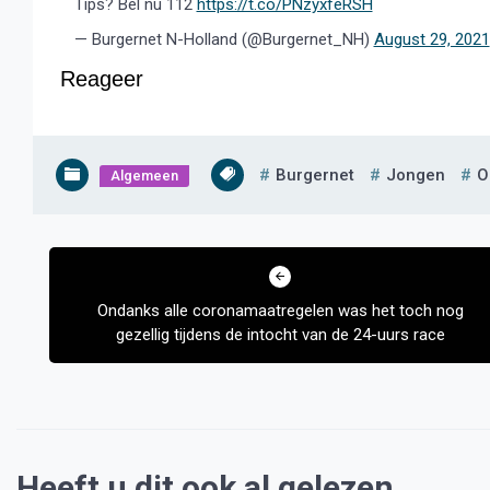
Tips? Bel nu 112
https://t.co/PNzyxfeRSH
— Burgernet N-Holland (@Burgernet_NH)
August 29, 2021
Reageer
Burgernet
Jongen
O
Algemeen
Bericht
navigatie
Ondanks alle coronamaatregelen was het toch nog
gezellig tijdens de intocht van de 24-uurs race
Heeft u dit ook al gelezen