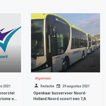
Algemeen
us 2021
Redactie
29 augustus 2021
voorstel
Openbaar busvervoer Noord-
orisme en
Holland Noord scoort een 7,8.
sregio af