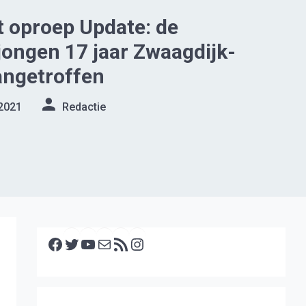
 oproep Update: de
jongen 17 jaar Zwaagdijk-
angetroffen
2021
Redactie
Facebook
Twitter
YouTube
E-mail
RSS feed
Instagram