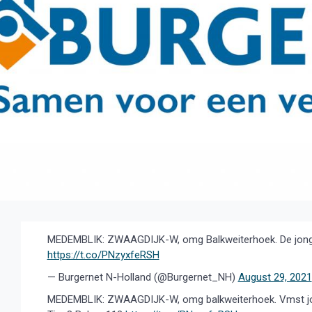
MEDEMBLIK: ZWAAGDIJK-W, omg Balkweiterhoek. De jongen 
https://t.co/PNzyxfeRSH
— Burgernet N-Holland (@Burgernet_NH)
August 29, 2021
MEDEMBLIK: ZWAAGDIJK-W, omg balkweiterhoek. Vmst jongen,