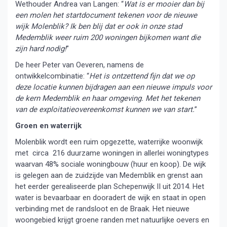
Wethouder Andrea van Langen: “
Wat is er mooier dan bij
een molen het startdocument tekenen voor de nieuwe
wijk Molenblik? Ik ben blij dat er ook in onze stad
Medemblik weer ruim 200 woningen bijkomen want die
zijn hard nodig!
”
De heer Peter van Oeveren, namens de
ontwikkelcombinatie: “
Het is ontzettend fijn dat we op
deze locatie kunnen bijdragen aan een nieuwe impuls voor
de kern Medemblik en haar omgeving. Met het tekenen
van de exploitatieovereenkomst kunnen we van start.
”
Groen en waterrijk
Molenblik wordt een ruim opgezette, waterrijke woonwijk
met circa 216 duurzame woningen in allerlei woningtypes
waarvan 48% sociale woningbouw (huur en koop). De wijk
is gelegen aan de zuidzijde van Medemblik en grenst aan
het eerder gerealiseerde plan Schepenwijk II uit 2014. Het
water is bevaarbaar en dooradert de wijk en staat in open
verbinding met de randsloot en de Braak. Het nieuwe
woongebied krijgt groene randen met natuurlijke oevers en