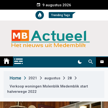
S
9 augustus 2026
k
i
Trending Tags
p
t
o
c
o
n
t
Medemblik Actueel
Wij zijn altijd actueel
e
n
t
Home
2021
augustus
28
Verkoop woningen Molenblik Medemblik start
halverwege 2022