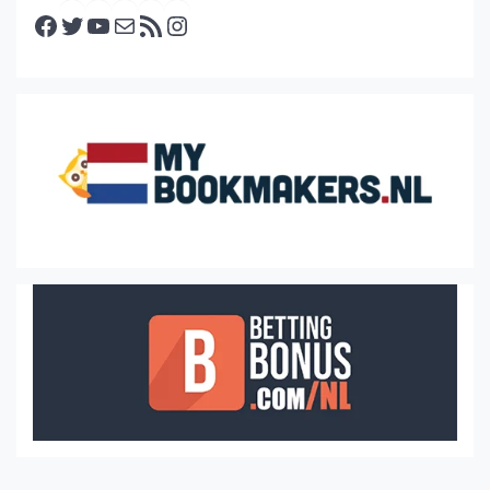
Facebook
Twitter
YouTube
E-mail
RSS feed
Instagram