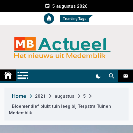
S
5 augustus 2026
k
i
Trending Tags
p
t
o
c
o
n
t
Medemblik Actueel
Wij zijn altijd actueel
e
n
t
Home
2021
augustus
5
Bloemendief plukt tuin leeg bij Terpstra Tuinen
Medemblik