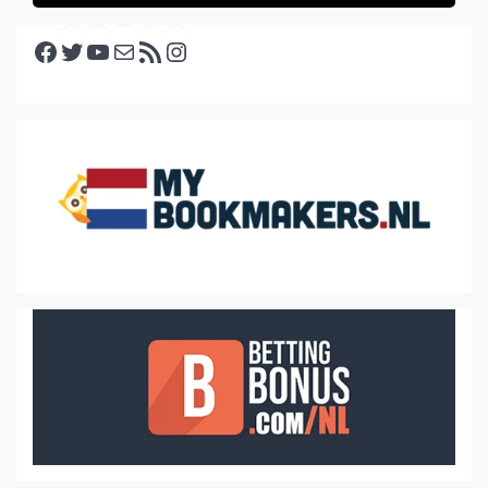
Facebook
Twitter
YouTube
E-mail
RSS feed
Instagram