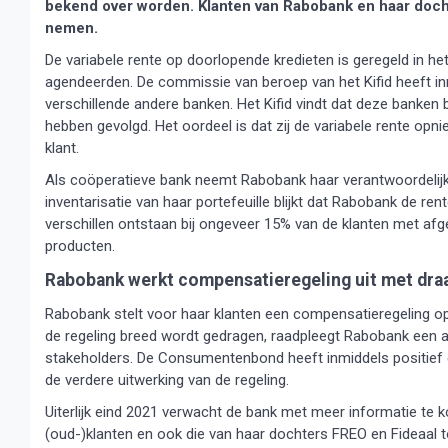
bekend over worden. Klanten van Rabobank en haar docht
nemen.
De variabele rente op doorlopende kredieten is geregeld in h
agendeerden. De commissie van beroep van het Kifid heeft i
verschillende andere banken. Het Kifid vindt dat deze banken 
hebben gevolgd. Het oordeel is dat zij de variabele rente op
klant.
Als coöperatieve bank neemt Rabobank haar verantwoordelijkh
inventarisatie van haar portefeuille blijkt dat Rabobank de r
verschillen ontstaan bij ongeveer 15% van de klanten met af
producten.
Rabobank werkt compensatieregeling uit met draa
Rabobank stelt voor haar klanten een compensatieregeling op d
de regeling breed wordt gedragen, raadpleegt Rabobank een
stakeholders. De Consumentenbond heeft inmiddels positief
de verdere uitwerking van de regeling.
Uiterlijk eind 2021 verwacht de bank met meer informatie te 
(oud-)klanten en ook die van haar dochters FREO en Fideaal