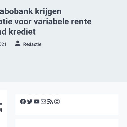
abobank krijgen
ie voor variabele rente
d krediet
021
Redactie
Facebook
Twitter
YouTube
E-mail
RSS feed
Instagram
en
ij