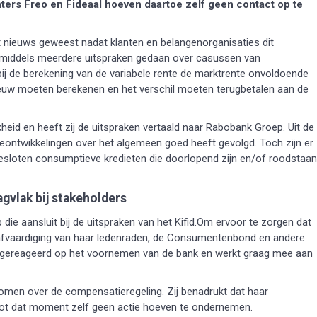
ers Freo en Fideaal hoeven daartoe zelf geen contact op te
et nieuws geweest nadat klanten en belangenorganisaties dit
nmiddels meerdere uitspraken gedaan over casussen van
bij de berekening van de variabele rente de marktrente onvoldoende
nieuw moeten berekenen en het verschil moeten terugbetalen aan de
eid en heeft zij de uitspraken vertaald naar Rabobank Groep. Uit de
enteontwikkelingen over het algemeen goed heeft gevolgd. Toch zijn er
gesloten consumptieve kredieten die doorlopend zijn en/of roodstaan
gvlak bij stakeholders
ie aansluit bij de uitspraken van het Kifid.Om ervoor te zorgen dat
 afvaardiging van haar ledenraden, de Consumentenbond en andere
 gereageerd op het voornemen van de bank en werkt graag mee aan
komen over de compensatieregeling. Zij benadrukt dat haar
 tot dat moment zelf geen actie hoeven te ondernemen.