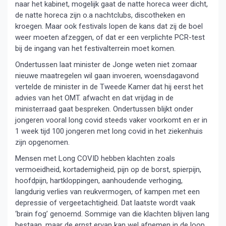
naar het kabinet, mogelijk gaat de natte horeca weer dicht,
de natte horeca zijn o.a nachtclubs, discotheken en
kroegen. Maar ook festivals lopen de kans dat zij de boel
weer moeten afzeggen, of dat er een verplichte PCR-test
bij de ingang van het festivalterrein moet komen.
Ondertussen laat minister de Jonge weten niet zomaar
nieuwe maatregelen wil gaan invoeren, woensdagavond
vertelde de minister in de Tweede Kamer dat hij eerst het
advies van het OMT. afwacht en dat vrijdag in de
ministerraad gaat bespreken. Ondertussen blijkt onder
jongeren vooral long covid steeds vaker voorkomt en er in
1 week tijd 100 jongeren met long covid in het ziekenhuis
zijn opgenomen.
Mensen met Long COVID hebben klachten zoals
vermoeidheid, kortademigheid, pijn op de borst, spierpijn,
hoofdpijn, hartkloppingen, aanhoudende verhoging,
langdurig verlies van reukvermogen, of kampen met een
depressie of vergeetachtigheid. Dat laatste wordt vaak
‘brain fog’ genoemd. Sommige van die klachten blijven lang
bestaan, maar de ernst ervan kan wel afnemen in de loop