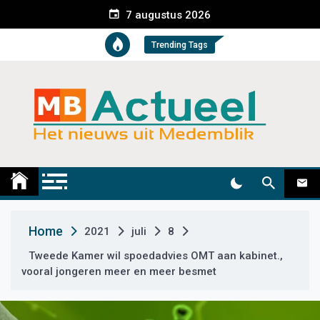
S
7 augustus 2026
k
i
Trending Tags
p
t
o
c
o
n
t
Medemblik Actueel
Wij zijn altijd actueel
e
n
t
Home
2021
juli
8
Tweede Kamer wil spoedadvies OMT aan kabinet.,
vooral jongeren meer en meer besmet