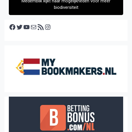
Medemblik kijkt naar mogelijkheden voor meer
biodiversiteit
Facebook
Twitter
YouTube
E-mail
RSS feed
Instagram