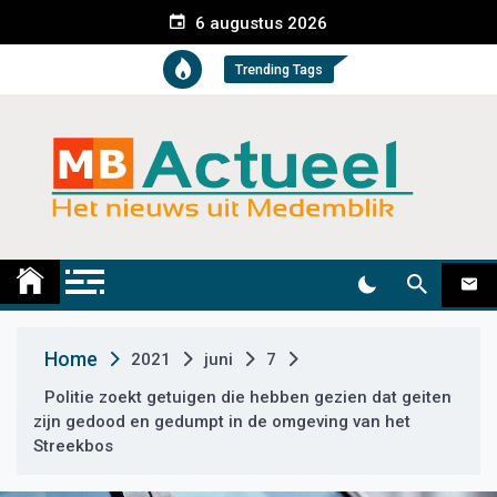
S
6 augustus 2026
k
i
Trending Tags
p
t
o
c
o
n
t
Medemblik Actueel
Wij zijn altijd actueel
e
n
t
Home
2021
juni
7
Politie zoekt getuigen die hebben gezien dat geiten
zijn gedood en gedumpt in de omgeving van het
Streekbos