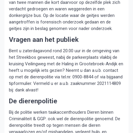
van twee mannen die kort daarvoor op dezelfde plek zich
verdacht gedroegen en waren weggereden in een
donkergrijze bus. Op de locatie waar de geitjes werden
aangetroffen is forensisch onderzoek gedaan en de
geitjes zijn in beslag genomen voor nader onderzoek.
Vragen aan het publiek
Bent u zaterdagavond rond 20.00 uur in de omgeving van
het Streekbos geweest, nabij de parkeerplaats vlakbij de
kruising Veilingweg met de Haling in Grootebroek-Andijk en
heeft u mogelijk iets gezien? Neemt u dan a.u.b. contact
op met de dierenpolitie via tel.nr. 0900-8844 of via bijgaand
tipformulier. Vermeld u er a.u.b. zaaknummer 2021114809
bij: dank alvast!
De dierenpolitie
Bij de politie werken taakaccenthouders Dieren binnen
Criminaliteit & GGP: ook wel de dierenpolitie genoemd. De
dierenpolitie treedt op tegen mensen die dieren
verwaarlozen en/of mishandelen, verleent hulp, en