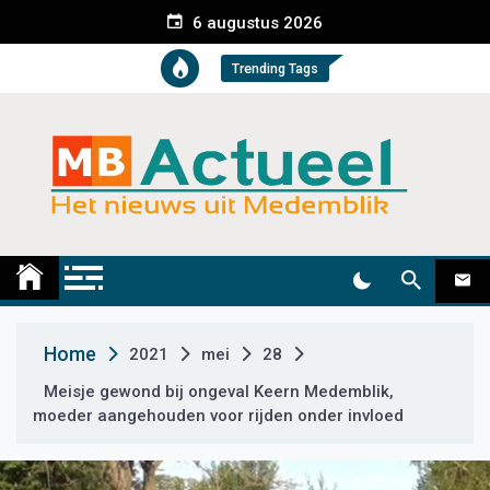
S
6 augustus 2026
k
i
Trending Tags
p
t
o
c
o
n
t
Medemblik Actueel
Wij zijn altijd actueel
e
n
t
Home
2021
mei
28
Meisje gewond bij ongeval Keern Medemblik,
moeder aangehouden voor rijden onder invloed