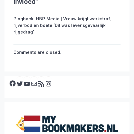
invloed
”
Pingback:
HBP Media | Vrouw krijgt werkstraf,
rijverbod en boete ‘Dit was levensgevaarlijk
rijgedrag’
Comments are closed.
Facebook
Twitter
YouTube
E-mail
RSS feed
Instagram