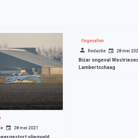
Ongevallen
Redactie
28 mei 20
Bizar ongeval Westriesed
Lambertschaag
n
ie
28 mei 2021
neergestort vliegveld