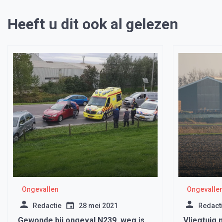
Heeft u dit ook al gelezen
Ongevallen
Ongevalle
Redactie
28 mei 2021
Redact
Gewonde bij ongeval N239, weg is
Vliegtuig 