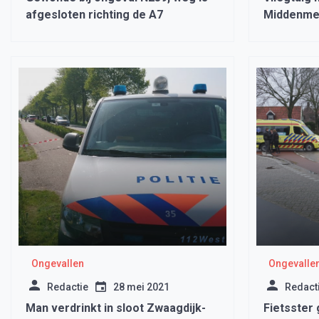
afgesloten richting de A7
Middenmee
gewonde
Ongevallen
Ongevalle
Redactie
28 mei 2021
Redact
Man verdrinkt in sloot Zwaagdijk-
Fietsster 