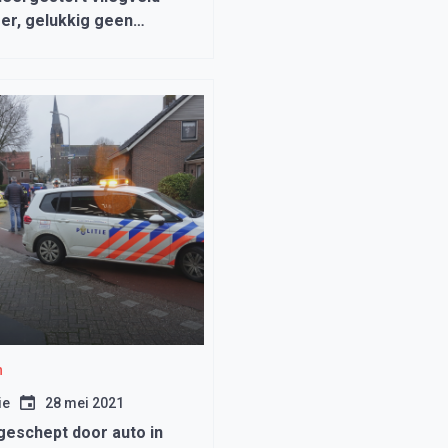
r, gelukkig geen
n
n
ie
28 mei 2021
geschept door auto in