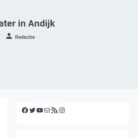
ater in Andijk
Redactie
Facebook
Twitter
YouTube
E-mail
RSS feed
Instagram