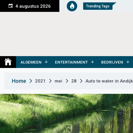
S
4 augustus 2026
Trending Tags
k
i
p
t
o
c
o
Medemblik Actueel
Wij zijn altijd actueel
n
t
ALGEMEEN
ENTERTAINMENT
BEDRIJVEN
e
n
Home
2021
mei
28
Auto te water in Andijk
t