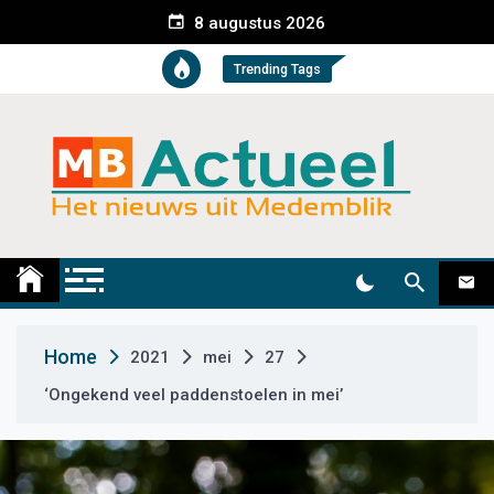
S
8 augustus 2026
k
i
Trending Tags
p
t
o
c
o
n
t
Medemblik Actueel
Wij zijn altijd actueel
e
n
t
Home
2021
mei
27
‘Ongekend veel paddenstoelen in mei’