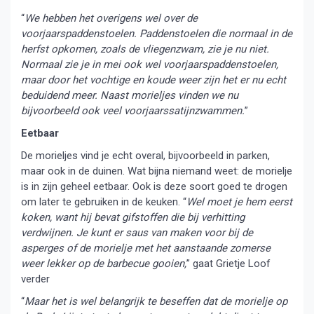
“
We hebben het overigens wel over de
voorjaarspaddenstoelen. Paddenstoelen die normaal in de
herfst opkomen, zoals de vliegenzwam, zie je nu niet.
Normaal zie je in mei ook wel voorjaarspaddenstoelen,
maar door het vochtige en koude weer zijn het er nu echt
beduidend meer. Naast morieljes vinden we nu
bijvoorbeeld ook veel voorjaarssatijnzwammen.
”
Eetbaar
De morieljes vind je echt overal, bijvoorbeeld in parken,
maar ook in de duinen. Wat bijna niemand weet: de morielje
is in zijn geheel eetbaar. Ook is deze soort goed te drogen
om later te gebruiken in de keuken. “
Wel moet je hem eerst
koken, want hij bevat gifstoffen die bij verhitting
verdwijnen. Je kunt er saus van maken voor bij de
asperges of de morielje met het aanstaande zomerse
weer lekker op de barbecue gooien,
” gaat Grietje Loof
verder
“
Maar het is wel belangrijk te beseffen dat de morielje op