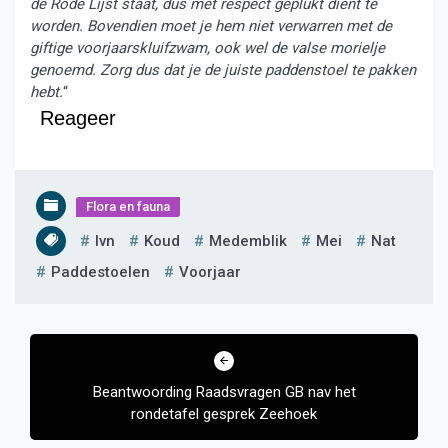
de Rode Lijst staat, dus met respect geplukt dient te
worden. Bovendien moet je hem niet verwarren met de
giftige voorjaarskluifzwam, ook wel de valse morielje
genoemd. Zorg dus dat je de juiste paddenstoel te pakken
hebt.
“
Reageer
Flora en fauna
Ivn
Koud
Medemblik
Mei
Nat
Paddestoelen
Voorjaar
Bericht
navigatie
Beantwoording Raadsvragen GB nav het
rondetafel gesprek Zeehoek