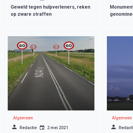
Geweld tegen hulpverleners, reken
Monument
op zware straffen
genominee
voor een 
Algemeen
Algemeen
Redactie
2 mei 2021
Redact