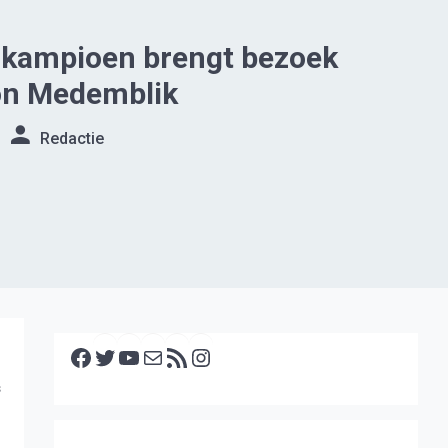
rkampioen brengt bezoek
ion Medemblik
Redactie
Facebook
Twitter
YouTube
E-mail
RSS feed
Instagram
s