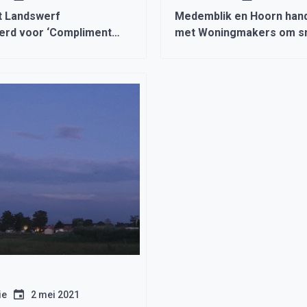
 Landswerf
Medemblik en Hoorn hand
rd voor ‘Compliment
met Woningmakers om sn
oorlogsmonument’
meer woningen te bouwe
ie
2 mei 2021