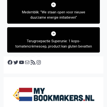
navigatie
Medemblik: “We staan open voor nieuwe
duurzame energie initiatieven”
Terugroepactie Superunie: 1 kops-
tomatencrèmesoep, product kan gluten bevatten
Facebook
Twitter
YouTube
E-mail
RSS feed
Instagram