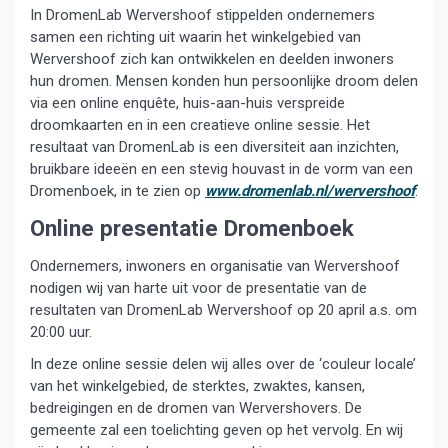
In DromenLab Wervershoof stippelden ondernemers
samen een richting uit waarin het winkelgebied van
Wervershoof zich kan ontwikkelen en deelden inwoners
hun dromen. Mensen konden hun persoonlijke droom delen
via een online enquête, huis-aan-huis verspreide
droomkaarten en in een creatieve online sessie. Het
resultaat van DromenLab is een diversiteit aan inzichten,
bruikbare ideeën en een stevig houvast in de vorm van een
Dromenboek, in te zien op
www.dromenlab.nl/wervershoof
.
Online presentatie Dromenboek
Ondernemers, inwoners en organisatie van Wervershoof
nodigen wij van harte uit voor de presentatie van de
resultaten van DromenLab Wervershoof op 20 april a.s. om
20:00 uur.
In deze online sessie delen wij alles over de ‘couleur locale’
van het winkelgebied, de sterktes, zwaktes, kansen,
bedreigingen en de dromen van Wervershovers. De
gemeente zal een toelichting geven op het vervolg. En wij