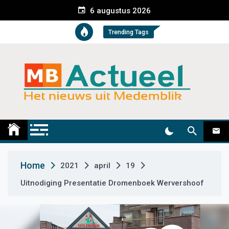
S
6 augustus 2026
k
i
Trending Tags
p
t
o
c
o
n
t
Medemblik Actueel
Wij zijn altijd actueel
e
n
t
Home
2021
april
19
Uitnodiging Presentatie Dromenboek Wervershoof