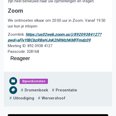
zijn heel benieuwd naar uw opmerkingen en vragen.
Zoom
We ontmoeten elkaar om 20:00 uur in Zoom. Vanaf 19:50
uur kun je inlopen.
Zoomlink:
https://us02web.zoom.us/j/89209384127?
pwd=aFlvYlBCbzRBeHJnK2hRMzhKMFFmdz09
Meeting ID: 892 0938 4127
Passcode: 328168
Reageer
Bijeenkomsten
Dromenboek
Presentatie
Uitnodiging
Wervershoof
Bericht