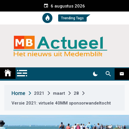
S
6 augustus 2026
k
i
Trending Tags
p
t
o
c
o
n
t
Medemblik Actueel
Wij zijn altijd actueel
e
n
t
Home
2021
maart
28
Versie 2021: virtuele 40MM sponsorwandeltocht