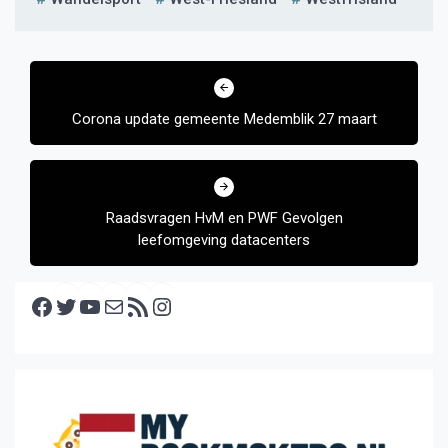
Bericht
navigatie
Corona update gemeente Medemblik 27 maart
Raadsvragen HvM en PWF Gevolgen
leefomgeving datacenters
Facebook
Twitter
YouTube
E-mail
RSS feed
Instagram