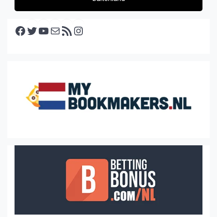
Facebook
Twitter
YouTube
E-mail
RSS feed
Instagram