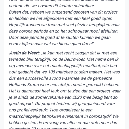
periode die we ervaren dit laatste schooljaar.
Buiten dat, hebben we ontzettend genoten van dit project
en hebben we het afgesloten met een heel goed cijfer.
Hopelijk kunnen we toch met veel plezier terugkijken naar
deze corona-periode en zo het schooljaar mooi afsluiten.
Door deze periode goed af te sluiten kunnen we gaan
verder kijken naar wat we hierna gaan doen!
”
Justin de Weert
: ,,Ik kan met recht zeggen dat ik met een
tevreden blik terugkijk op de Beursvloer. Met name ben ik
erg tevreden over het maatschappelijk resultaat; wie had
ooit gedacht dat we 105 matches zouden maken. Het was
dus een succesvolle avond waarmee we de gemeente
Hollands Kroon weer een stukje mooier gemaakt hebben.
Het is daarnaast heel leuk om te zien dat een project waar
je al sinds de zomervakantie van 2020 mee bezig bent zo
goed uitpakt. Dit project hebben wij georganiseerd voor
ons profielwerkstuk: ‘Hoe organiseer je een
maatschappelijk betrokken evenement in coronatijd?’ We
hebben gezien de omvang van alles er dan ook meer dan