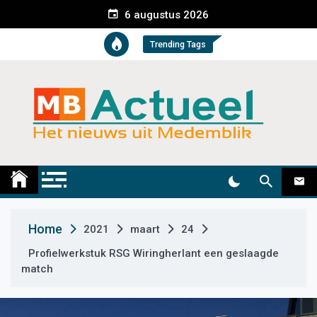
S
6 augustus 2026
k
i
Trending Tags
p
t
o
c
o
n
t
Medemblik Actueel
Wij zijn altijd actueel
e
n
t
Home
2021
maart
24
Profielwerkstuk RSG Wiringherlant een geslaagde
match