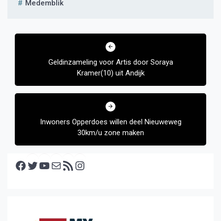
Medemblik
Bericht
navigatie
Geldinzameling voor Artis door Soraya
Kramer(10) uit Andijk
Inwoners Opperdoes willen deel Nieuweweg
30km/u zone maken
Facebook
Twitter
YouTube
E-mail
RSS feed
Instagram