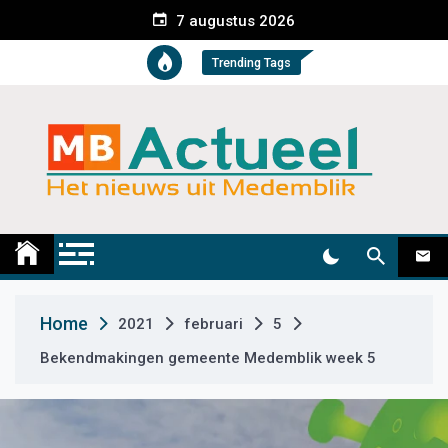
S
7 augustus 2026
k
i
Trending Tags
p
t
o
c
o
n
t
Medemblik Actueel
Wij zijn altijd actueel
e
n
t
Home
2021
februari
5
Bekendmakingen gemeente Medemblik week 5