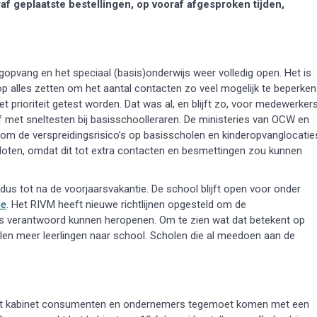
 geplaatste bestellingen, op vooraf afgesproken tijden,
opvang en het speciaal (basis)onderwijs weer volledig open. Het is
op alles zetten om het aantal contacten zo veel mogelijk te beperken
prioriteit getest worden. Dat was al, en blijft zo, voor medewerker
ef met sneltesten bij basisschoolleraren. De ministeries van OCW en
 om de verspreidingsrisico’s op basisscholen en kinderopvanglocatie
sloten, omdat dit tot extra contacten en besmettingen zou kunnen
, dus tot na de voorjaarsvakantie. De school blijft open voor onder
ie
. Het RIVM heeft nieuwe richtlijnen opgesteld om de
raks verantwoord kunnen heropenen. Om te zien wat dat betekent op
en meer leerlingen naar school. Scholen die al meedoen aan de
il het kabinet consumenten en ondernemers tegemoet komen met een