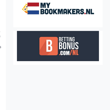
.
s
s