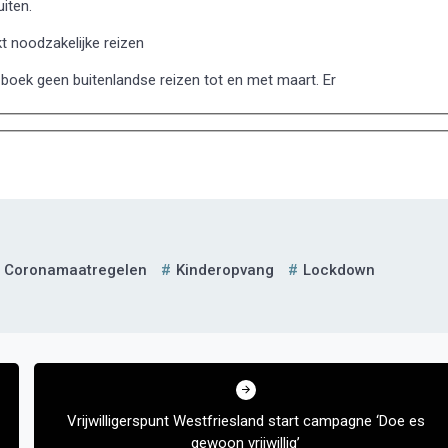
iten.
t noodzakelijke reizen
en boek geen buitenlandse reizen tot en met maart. Er
Coronamaatregelen
Kinderopvang
Lockdown
Vrijwilligerspunt Westfriesland start campagne ‘Doe es
gewoon vrijwillig’