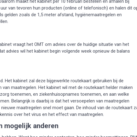
Daarom maakt het kabinet per 10 februari bestellen en afhalen bij
 uur van tevoren hun producten (online of telefonisch) en halen dit o
regels gelden zoals de 1,5 meter afstand, hygiënemaatregelen en
llen.
abinet vraagt het OMT om advies over de huidige situatie van het
dat advies wil het kabinet begin volgende week opnieuw de balans
. Het kabinet zal deze bijgewerkte routekaart gebruiken bij de
 van maatregelen. Het kabinet wil met de routekaart helder maken
de zorg toenemen, en ziekenhuisopnames toenemen, en aan welke
en. Belangrijk is daarbij is dat het versoepelen van maatregelen
n nieuwe maatregelen snel moet gaan. De inhoud van de routekaart z
nnis over het virus en het effect van maatregelen.
in mogelijk anderen