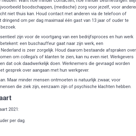
 hebben. Want hoe minder contacten, hoe minder besmettingen. Blij
bijvoorbeeld boodschappen, (medische) zorg voor jezelf, voor andere
echt niet thuis kan. Houd contact met anderen via de telefoon of
net dringend om per dag maximaal één gast van 13 jaar of ouder te
 bezoek.
essentieel zijn voor de voortgang van een bedrijfsproces en hun werk
betekent: een buschauffeur gaat naar zijn werk, een
in Nederland is zeer zorgelijk. Houd daarom bestaande afspraken over
omen om collega’s of klanten te zien, kan nu even niet. Werkgevers
en dat ook daadwerkelijk doen. Werknemers die gevraagd worden
r het gesprek over aangaan met hun werkgever.
aan. Maar minder mensen ontmoeten is natuurlijk zwaar, voor
ensen die ziek zijn, eenzaam zijn of psychische klachten hebben.
aart
aart 2021:
uder per dag.