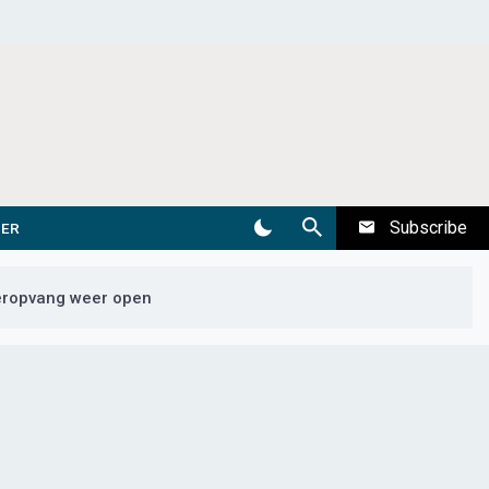
Subscribe
DER
deropvang weer open