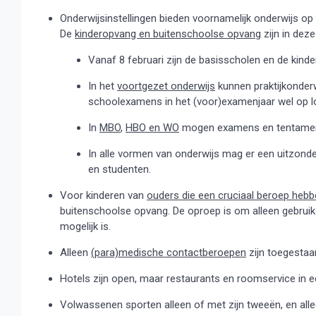
Onderwijsinstellingen bieden voornamelijk onderwijs op 
De
kinderopvang en buitenschoolse opvang
zijn in deze
Vanaf 8 februari zijn de basisscholen en de kin
In het
voortgezet onderwijs
kunnen praktijkonder
schoolexamens in het (voor)examenjaar wel op lo
In
MBO
,
HBO en WO
mogen examens en tentamens 
In alle vormen van onderwijs mag er een uitzond
en studenten.
Voor kinderen van
ouders die een cruciaal beroep heb
buitenschoolse opvang. De oproep is om alleen gebrui
mogelijk is.
Alleen
(para)medische contactberoepen
zijn toegestaa
Hotels zijn open, maar restaurants en roomservice in ee
Volwassenen sporten alleen of met zijn tweeën, en all