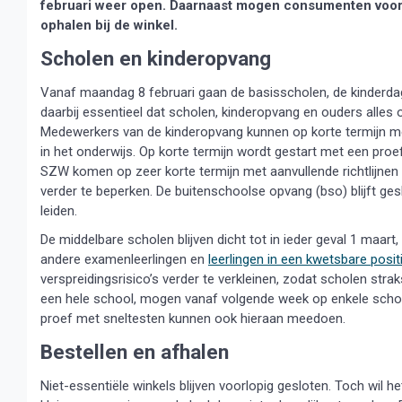
februari weer open. Daarnaast mogen consumenten vooraf
ophalen bij de winkel.
Scholen en kinderopvang
Vanaf maandag 8 februari gaan de basisscholen, de kinderdag
daarbij essentieel dat scholen, kinderopvang en ouders alles 
Medewerkers van de kinderopvang kunnen op korte termijn met 
in het onderwijs. Op korte termijn wordt gestart met een pro
SZW komen op zeer korte termijn met aanvullende richtlijnen
verder te beperken. De buitenschoolse opvang (bso) blijft ge
leiden.
De middelbare scholen blijven dicht tot in ieder geval 1 maart
andere examenleerlingen en
leerlingen in een kwetsbare posit
verspreidingsrisico’s verder te verkleinen, zodat scholen st
een hele school, mogen vanaf volgende week op enkele schol
proef met sneltesten kunnen ook hieraan meedoen.
Bestellen en afhalen
Niet-essentiële winkels blijven voorlopig gesloten. Toch w