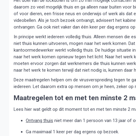
Het doel van de lockdown is om zo min mogelijk contacten te
daarom zo veel mogelijk thuis en ga alleen naar buiten voor 
of voor dieren, een frisse neus en onderwijs of werk als dat 
videobellen. Als je toch bezoek ontvangt, adviseert het kabi
ontvangen. Ga ook niet vaker dan één keer per dag ergens op
In principe werkt iedereen volledig thuis. Alleen mensen die 
niet thuis kunnen uitvoeren, mogen naar het werk komen. Dat 
kantoormedewerker werkt volledig thuis. De huidige situatie 
naar het werk komen opnieuw tegen het licht. Naar het werk k
moeten ervoor zorgen dat werknemers die thuis kunnen werk
naar het werk te komen terwijl dat niet nodig is, kunnen daa
Deze maatregelen helpen om de virusverspreiding tegen te g
iedereen. Let daarom extra op mensen om je heen, zeker op m
Maatregelen tot en met ten minste 2 m
Lees hier wat geldt op dit moment tot en met ten minste 2 m
Ontvang thuis
niet meer dan 1 persoon van 13 jaar of o
Ga maximaal 1 keer per dag ergens op bezoek.