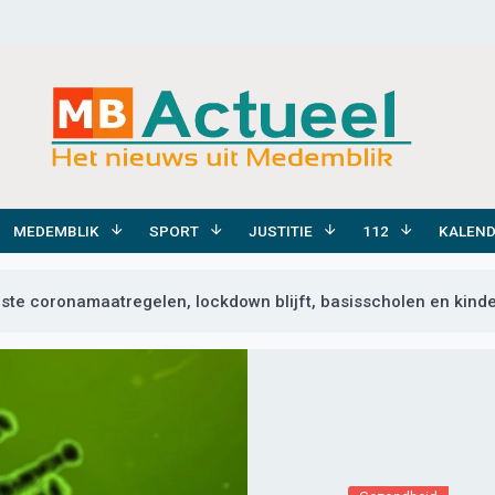
MEDEMBLIK
SPORT
JUSTITIE
112
KALEN
aste coronamaatregelen, lockdown blijft, basisscholen en kin