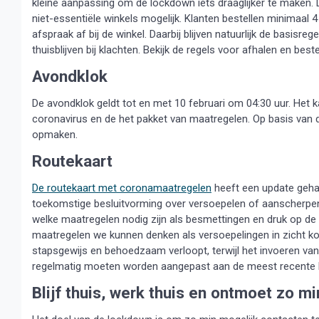
kleine aanpassing om de lockdown iets draaglijker te maken. 
niet-essentiële winkels mogelijk. Klanten bestellen minimaal 4
afspraak af bij de winkel. Daarbij blijven natuurlijk de basis
thuisblijven bij klachten. Bekijk de regels voor afhalen en beste
Avondklok
De avondklok geldt tot en met 10 februari om 04:30 uur. Het k
coronavirus en de het pakket van maatregelen. Op basis van 
opmaken.
Routekaart
De routekaart met coronamaatregelen
heeft een update gehad
toekomstige besluitvorming over versoepelen of aanscherpen
welke maatregelen nodig zijn als besmettingen en druk op 
maatregelen we kunnen denken als versoepelingen in zicht kom
stapsgewijs en behoedzaam verloopt, terwijl het invoeren va
regelmatig moeten worden aangepast aan de meest recente ke
Blijf thuis, werk thuis en ontmoet zo m