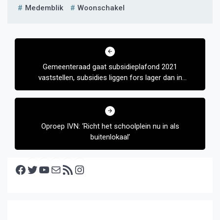
Medemblik
Woonschakel
Bericht
navigatie
Gemeenteraad gaat subsidieplafond 2021
vaststellen, subsidies liggen fors lager dan in
2020
Oproep IVN: ‘Richt het schoolplein nu in als
buitenlokaal’
Facebook
Twitter
YouTube
E-mail
RSS feed
Instagram