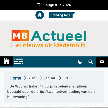
S
6 augustus 2026
k
i
Trending Tags
p
t
o
c
o
n
t
Medemblik Actueel
Wij zijn altijd actueel
e
n
t
Home
2021
januari
19
De Woonschakel: “Huurprijsbeleid niet alleen
bepaald door de prijs-/kwaliteitverhouding van een
huurwoning”