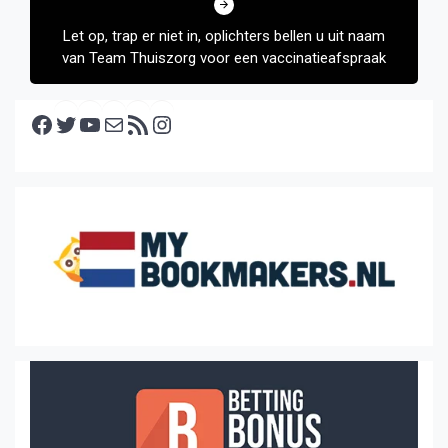
Let op, trap er niet in, oplichters bellen u uit naam
van Team Thuiszorg voor een vaccinatieafspraak
Facebook
Twitter
YouTube
E-mail
RSS feed
Instagram