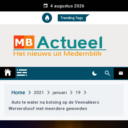
S
4 augustus 2026
k
i
Trending Tags
p
t
o
c
o
n
t
Medemblik Actueel
Wij zijn altijd actueel
e
n
t
Home
2021
januari
19
Auto te water na botsing op de Veenakkers
Wervershoof met meerdere gewonden