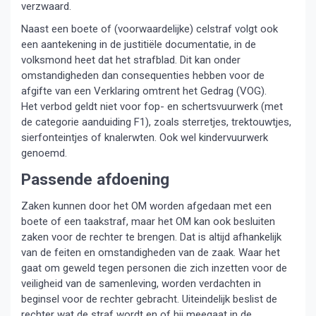
verzwaard.
Naast een boete of (voorwaardelijke) celstraf volgt ook
een aantekening in de justitiële documentatie, in de
volksmond heet dat het strafblad. Dit kan onder
omstandigheden dan consequenties hebben voor de
afgifte van een Verklaring omtrent het Gedrag (VOG).
Het verbod geldt niet voor fop- en schertsvuurwerk (met
de categorie aanduiding F1), zoals sterretjes, trektouwtjes,
sierfonteintjes of knalerwten. Ook wel kindervuurwerk
genoemd.
Passende afdoening
Zaken kunnen door het OM worden afgedaan met een
boete of een taakstraf, maar het OM kan ook besluiten
zaken voor de rechter te brengen. Dat is altijd afhankelijk
van de feiten en omstandigheden van de zaak. Waar het
gaat om geweld tegen personen die zich inzetten voor de
veiligheid van de samenleving, worden verdachten in
beginsel voor de rechter gebracht. Uiteindelijk beslist de
rechter wat de straf wordt en of hij meegaat in de