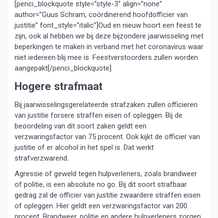
[penci_blockquote style=”style-3″ align=”none”
author=”Guus Schram, coördinerend hoofdofficier van
justitie” font_style=”italic”]Oud en nieuw hoort een feest te
zijn, ook al hebben we bij deze bijzondere jaarwisseling met
beperkingen te maken in verband met het coronavirus waar
niet iedereen blij mee is. Feestverstoorders zullen worden
aangepakt[/penci_blockquote]
Hogere strafmaat
Bij jaarwisselingsgerelateerde strafzaken zullen officieren
van justitie forsere straffen eisen of opleggen. Bij de
beoordeling van dit soort zaken geldt een
verzwaringsfactor van 75 procent. Ook kijkt de officier van
justitie of er alcohol in het spel is. Dat werkt
strafverzwarend.
Agressie of geweld tegen hulpverleners, zoals brandweer
of politie, is een absolute no go. Bij dit soort strafbaar
gedrag zal de officier van justitie zwaardere straffen eisen
of opleggen. Hier geldt een verzwaringsfactor van 200
procent. Brandweer, politie en andere hulpverleners zorgen