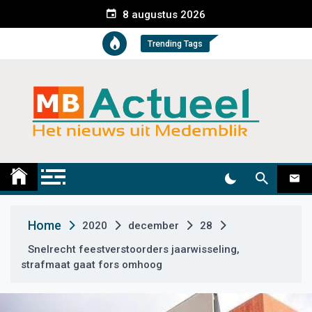
S
8 augustus 2026
k
i
Trending Tags
p
t
o
c
o
n
t
Medemblik Actueel
Wij zijn altijd actueel
e
n
t
Home
2020
december
28
Snelrecht feestverstoorders jaarwisseling,
strafmaat gaat fors omhoog