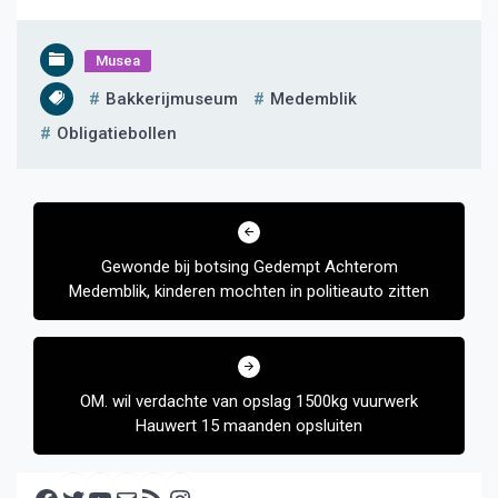
Musea
Bakkerijmuseum
Medemblik
Obligatiebollen
Bericht
navigatie
Gewonde bij botsing Gedempt Achterom
Medemblik, kinderen mochten in politieauto zitten
OM. wil verdachte van opslag 1500kg vuurwerk
Hauwert 15 maanden opsluiten
Facebook
Twitter
YouTube
E-mail
RSS feed
Instagram