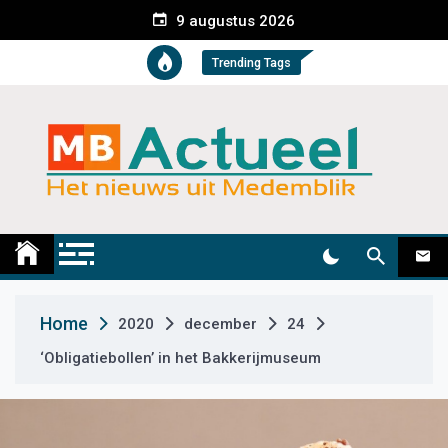
S
9 augustus 2026
k
i
Trending Tags
p
t
o
c
o
n
t
Medemblik Actueel
Wij zijn altijd actueel
e
n
t
Home
2020
december
24
‘Obligatiebollen’ in het Bakkerijmuseum