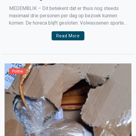
MEDEMBLIK – Dit betekent dat er thuis nog steeds
maximaal drie personen per dag op bezoek kunnen
komen. De horeca blijft gesloten. Volwassenen sporten
alleen op anderhalve meter afstand. Er blijft een
Read More
dringend advies om thuis te werken, tenzij het echt niet
anders kan. En we reizen niet naar het […]
Politie