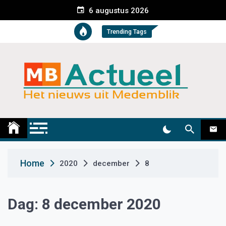
S
6 augustus 2026
k
i
Trending Tags
p
t
o
c
o
n
t
Medemblik Actueel
Wij zijn altijd actueel
e
n
t
Home
2020
december
8
Dag:
8 december 2020