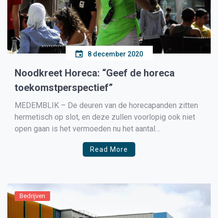
8 december 2020
Noodkreet Horeca: “Geef de horeca
toekomstperspectief”
MEDEMBLIK – De deuren van de horecapanden zitten
hermetisch op slot, en deze zullen voorlopig ook niet
open gaan is het vermoeden nu het aantal
besmettingen weer snel toeneemt. Koninklijke Horeca
Read More
Nederland ligt de schuld bij de middenstand en het
kabinet neer. ”Waar bij ons alles donker is, zie je […]
Bedrijven