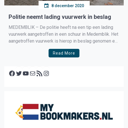
8 december 2020
Politie neemt lading vuurwerk in beslag
MEDEMBLIK – De politie heeft na een tip een lading
vuurwerk aangetroffen in een schuur in Medemblik. Het
aangetroffen vuurwerk is hierop in beslag genomen en
zal vernietigd worden. In totaal is er meer dan 50 kilo
Read More
aan vuurwerk in beslag genomen, de eigenaar van het
vuurwerk zal zich later […]
Facebook
Twitter
YouTube
E-mail
RSS feed
Instagram