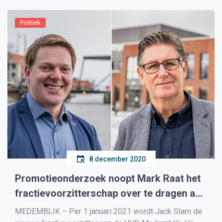
schenken 50 […]
Politiek
8 december 2020
Promotieonderzoek noopt Mark Raat het
fractievoorzitterschap over te dragen aan
Jack Stam
MEDEMBLIK – Per 1 januari 2021 wordt Jack Stam de