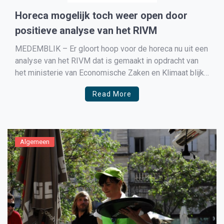
Horeca mogelijk toch weer open door
positieve analyse van het RIVM
MEDEMBLIK – Er gloort hoop voor de horeca nu uit een
analyse van het RIVM dat is gemaakt in opdracht van
het ministerie van Economische Zaken en Klimaat blijkt
dat het openen van de horeca er voor zal zorgen dat het
Read More
aantal besmettingen eerder zal dalen dan verder zal
stijgen. […]
Algemeen