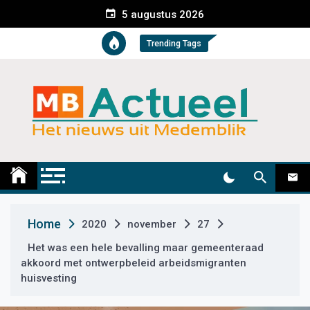
S
5 augustus 2026
k
i
Trending Tags
p
t
o
c
o
n
t
Medemblik Actueel
Wij zijn altijd actueel
e
n
t
Home
2020
november
27
Het was een hele bevalling maar gemeenteraad
akkoord met ontwerpbeleid arbeidsmigranten
huisvesting