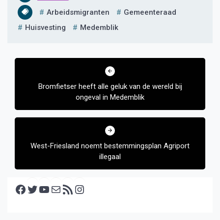
Arbeidsmigranten
Gemeenteraad
Huisvesting
Medemblik
Bericht
navigatie
Bromfietser heeft alle geluk van de wereld bij
ongeval in Medemblik
West-Friesland noemt bestemmingsplan Agriport
illegaal
Facebook
Twitter
YouTube
E-mail
RSS feed
Instagram