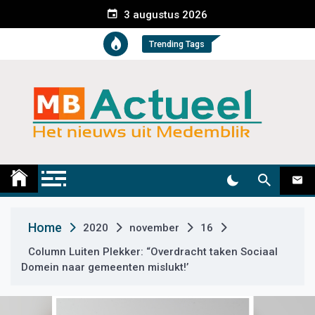
S
3 augustus 2026
k
i
Trending Tags
p
t
o
c
o
n
t
Medemblik Actueel
Wij zijn altijd actueel
e
n
t
Home
2020
november
16
Column Luiten Plekker: “Overdracht taken Sociaal
Domein naar gemeenten mislukt!’