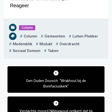
Reageer
Column
Column
Gemeenten
Luiten Plekker
Medemblik
Mislukt
Overdracht
Sociaal Domein
Taken
Bericht
navigatie
Den Ouden Doosch: “Wrakhout bij de
Bonifaciuskerk”
Verdachte moord Nibbixwoud ontkent dat hij