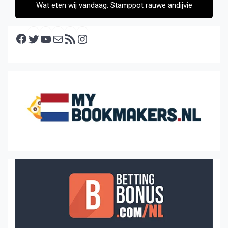
Wat eten wij vandaag: Stamppot rauwe andijvie
Facebook
Twitter
YouTube
E-mail
RSS feed
Instagram