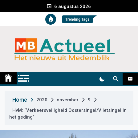
S
6 augustus 2026
k
i
Trending Tags
p
t
o
c
o
n
t
Medemblik Actueel
Wij zijn altijd actueel
e
n
t
Home
2020
november
9
HvM: “Verkeersveiligheid Oostersingel/Vlietsingel in
het geding”