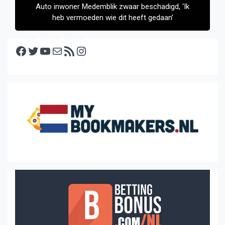
Auto inwoner Medemblik zwaar beschadigd, ‘Ik
heb vermoeden wie dit heeft gedaan’
Facebook
Twitter
YouTube
E-mail
RSS feed
Instagram