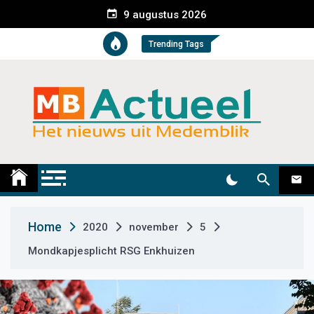
S
9 augustus 2026
k
i
Trending Tags
p
t
o
c
o
n
t
Medemblik Actueel
Wij zijn altijd actueel
e
n
t
Home
2020
november
5
Mondkapjesplicht RSG Enkhuizen