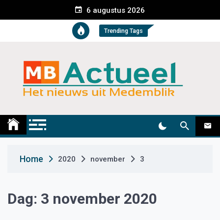
S
6 augustus 2026
k
i
Trending Tags
p
t
o
c
o
n
t
Medemblik Actueel
Wij zijn altijd actueel
e
n
t
Home
2020
november
3
Dag:
3 november 2020