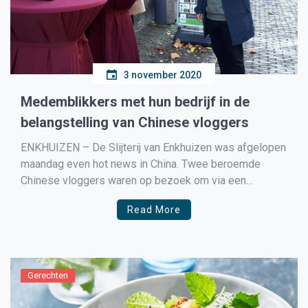
3 november 2020
Medemblikkers met hun bedrijf in de
belangstelling van Chinese vloggers
ENKHUIZEN – De Slijterij van Enkhuizen was afgelopen
maandag even hot news in China. Twee beroemde
Chinese vloggers waren op bezoek om via een
livestream hun volgers de slijterij te laten zien.
Read More
Monique Jansen, samen met haar man Matthijs Jansen
eigenaresse van de slijterij zegt tegen de redactie: “Ik
was […]
Gerechten