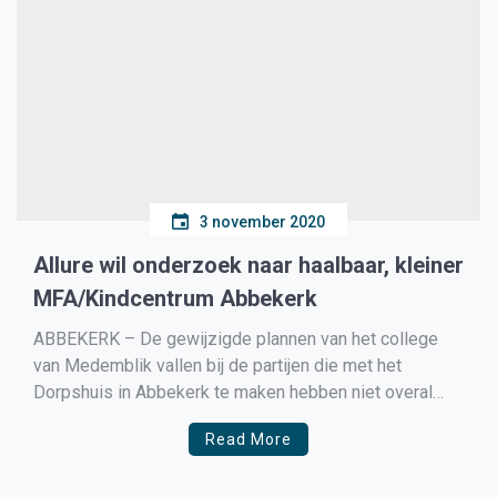
3 november 2020
Allure wil onderzoek naar haalbaar, kleiner
MFA/Kindcentrum Abbekerk
ABBEKERK – De gewijzigde plannen van het college
van Medemblik vallen bij de partijen die met het
Dorpshuis in Abbekerk te maken hebben niet overal
goed. Zo is Allure zich jarenlang sterk gemaakt voor het
Read More
samengaan van de school, een kindpartner, het
dorpshuis en andere partijen op 1 centrale plek […]