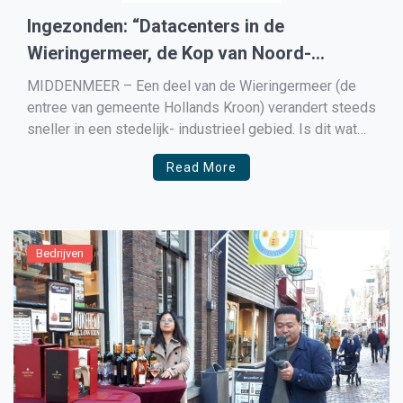
Ingezonden: “Datacenters in de
Wieringermeer, de Kop van Noord-
Holland”
MIDDENMEER – Een deel van de Wieringermeer (de
entree van gemeente Hollands Kroon) verandert steeds
sneller in een stedelijk- industrieel gebied. Is dit wat
inwoners willen? Dit deel van de Kop van Noord-
Read More
Holland heeft de laatste jaren een echte
gedaantewisseling ondergaan. Van een open
polderlandschap met wijdse vergezichten werd eerst
[…]
Bedrijven