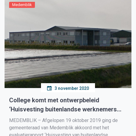
Medemblik
3 november 2020
College komt met ontwerpbeleid
‘Huisvesting buitenlandse werknemers
gemeente Medemblik’
MEDEMBLIK – Afgelopen 19 oktober 2019 ging de
gemeenteraad van Medemblik akkoord met het
evaluatierapport ‘Huisvesting van buitenlandse