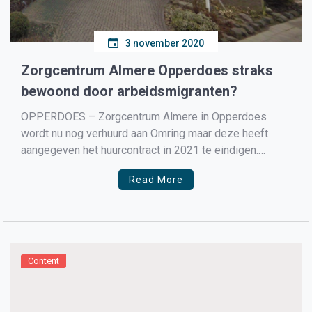
3 november 2020
Zorgcentrum Almere Opperdoes straks
bewoond door arbeidsmigranten?
OPPERDOES – Zorgcentrum Almere in Opperdoes
wordt nu nog verhuurd aan Omring maar deze heeft
aangegeven het huurcontract in 2021 te eindigen.
Hierop besloot De Woonschakel in overleg te gaan met
Read More
de eigenaar van het complex, Habion, en ondanks
stevig onderhandelen werd eind oktober duidelijk dat
De Woonschakel zou af […]
Content