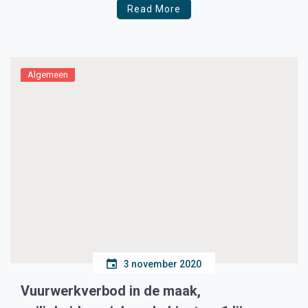
Read More
duurt dit nog langer dan zal het dragen van een
mondkapje worden ingesteld. Op […]
Algemeen
3 november 2020
Vuurwerkverbod in de maak,