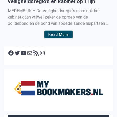
veiligheidsregio’s en kabinet op 1 lijn
MEDEMBLIK – De Veiligheidsregio’s maar ook het
kabinet gaan vrijwel zeker de oproep van de
politiebond en de bond van spoedeisende hulpartsen
om dit jaar met de jaarwisseling een vuurwerkverbod in
Read More
te stellen inwilligen.Vandaag debatteert de Tweede
Kamer over een voorstel van de PvdD en GroenLinks
Facebook
over een voorstel om […]
Twitter
YouTube
E-mail
RSS feed
Instagram