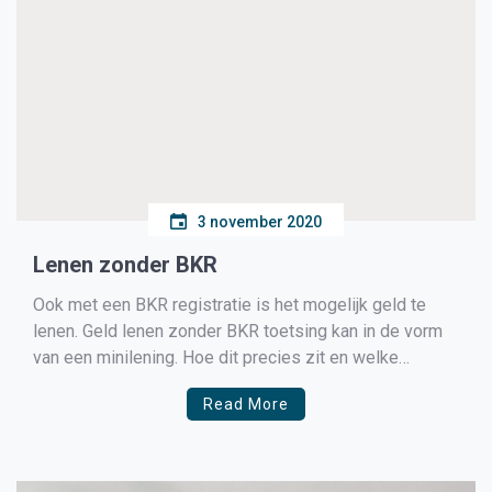
3 november 2020
Lenen zonder BKR
Ook met een BKR registratie is het mogelijk geld te
lenen. Geld lenen zonder BKR toetsing kan in de vorm
van een minilening. Hoe dit precies zit en welke
voorwaarden eraan verbonden zijn, leggen we je uit.
Read More
Geld lenen zonder BKR toetsing De reden waarom men
geld wil lenen zonder […]