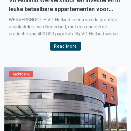
VD Holland Wervershoof wil investeren in
leuke betaalbare appartementen voor
eigen medewerkers
WERVERSHOOF – VD Holland is één van de grootste
paprikatelers van Nederland, met een dagelijkse
productie van 400.000 paprika’s. Bij VD Holland werken
tussen de 80 en 130 medewerkers op de kwekerijen
Read More
en daarnaast ook nog eens 50 medewerkers het
distributiecentrum PapriCo. VD Holland staat voor grote
uitdagingen, zo wil […]
Rechtbank