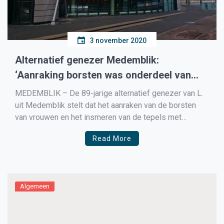
3 november 2020
Alternatief genezer Medemblik:
‘Aanraking borsten was onderdeel van
behandeling’
MEDEMBLIK – De 89-jarige alternatief genezer van L.
uit Medemblik stelt dat het aanraken van de borsten
van vrouwen en het insmeren van de tepels met
massage-olie onderdeel was van zijn behandeling. Dat
Read More
zei Willem van L. dinsdag bij de rechtbank in Alkmaar.
Twee vrouwen deden aangifte tegen hem. De […]
Algemeen