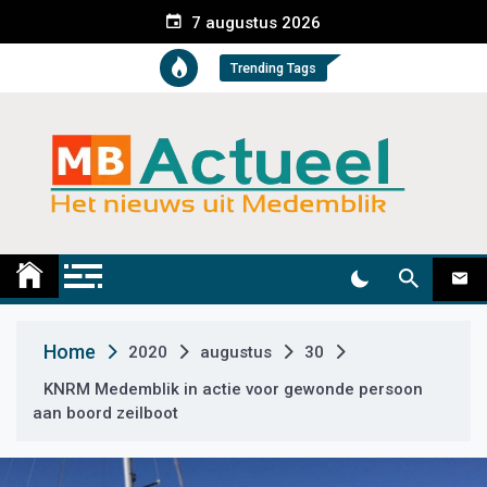
S
7 augustus 2026
k
i
Trending Tags
p
t
o
c
o
n
t
Medemblik Actueel
Wij zijn altijd actueel
e
n
t
Home
2020
augustus
30
KNRM Medemblik in actie voor gewonde persoon
aan boord zeilboot