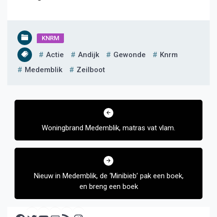
KNRM
Actie
Andijk
Gewonde
Knrm
Medemblik
Zeilboot
Bericht
navigatie
Woningbrand Medemblik, matras vat vlam.
Nieuw in Medemblik, de ‘Minibieb’ pak een boek,
en breng een boek
Facebook
Twitter
YouTube
E-mail
RSS feed
Instagram