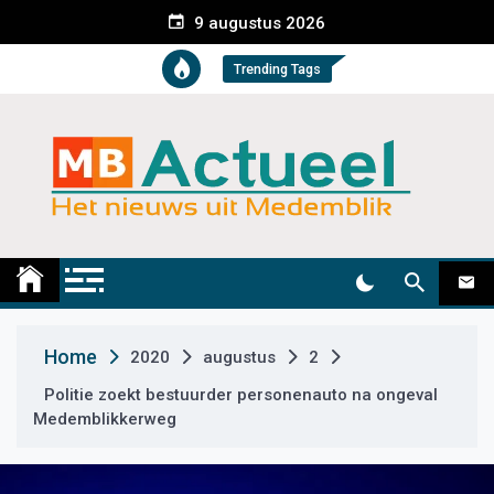
S
9 augustus 2026
k
i
Trending Tags
p
t
o
c
o
n
t
Medemblik Actueel
Wij zijn altijd actueel
e
n
t
Home
2020
augustus
2
Politie zoekt bestuurder personenauto na ongeval
Medemblikkerweg