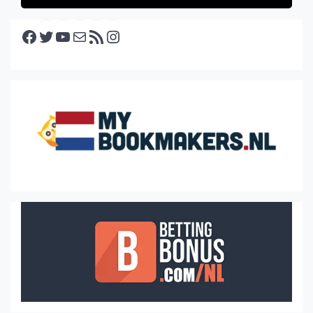
Facebook
Twitter
YouTube
E-mail
RSS feed
Instagram