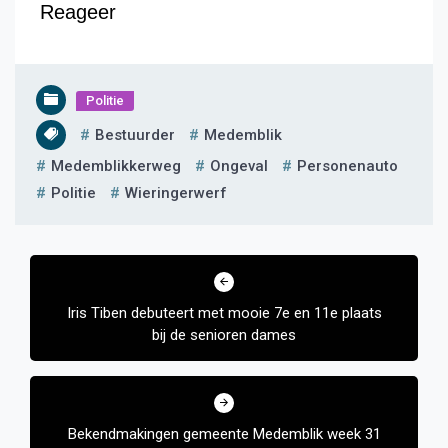
Reageer
Politie
Bestuurder
Medemblik
Medemblikkerweg
Ongeval
Personenauto
Politie
Wieringerwerf
Bericht
navigatie
Iris Tiben debuteert met mooie 7e en 11e plaats
bij de senioren dames
Bekendmakingen gemeente Medemblik week 31