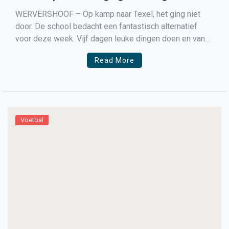
grandioos eindfeest
WERVERSHOOF – Op kamp naar Texel, het ging niet
door. De school bedacht een fantastisch alternatief
voor deze week. Vijf dagen leuke dingen doen en van
donderdag op vrijdag logeren op school. Het was
Read More
geweldig. En als toetje toe beleefde de klas op vrijdag
26 juni een groots eindfeest met […]
Voetbal