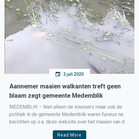
2 juli 2020
Aannemer maaien walkanten treft geen
blaam zegt gemeente Medemblik
MEDEMBLIK – Niet alleen de inwoners maar ook de
politiek in de gemeente Medemblik waren furieus na
berichten op o.a. deze website over het maaien van de
walkanten waarbij ook diverse nesten zouden zijn
Read More
vernield. Nu blijkt dat sinds 1 januari 2017 dit gewoon is