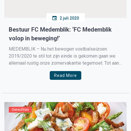
2 juli 2020
Bestuur FC Medemblik: ‘FC Medemblik
volop in beweging!’
MEDEMBLIK – Nu het bewogen voetbalseizoen
2019/2020 te stil tot zijn einde is gekomen gaan we
allemaal rustig onze zomervakantie tegemoet. Tot aan
de start van het nieuwe seizoen pakken we allemaal
Read More
onze welverdiende rust en gebeurt op de club even
niets zouden we denken.. Maar niets is minder waar! […]
Gerechten