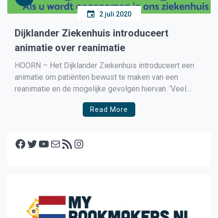
2 juli 2020
Dijklander Ziekenhuis introduceert
animatie over reanimatie
HOORN – Het Dijklander Ziekenhuis introduceert een
animatie om patiënten bewust te maken van een
reanimatie en de mogelijke gevolgen hiervan. ‘Veel
patiënten wordt wel de vraag gesteld of ze
Read More
gereanimeerd willen worden maar de meeste mensen
hebben daar weinig feitelijke kennis over. Door de
Facebook
animatie begrijpt de patiënt beter […]
Twitter
YouTube
E-mail
RSS feed
Instagram