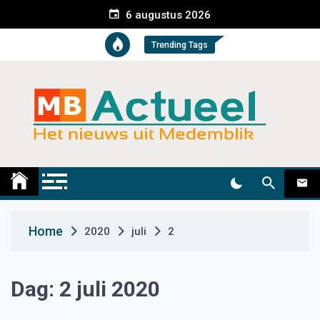
S
6 augustus 2026
k
i
Trending Tags
p
t
o
c
o
n
t
Medemblik Actueel
Wij zijn altijd actueel
e
n
t
Home
2020
juli
2
Dag:
2 juli 2020