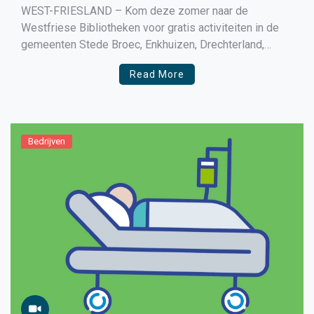
WEST-FRIESLAND – Kom deze zomer naar de
Westfriese Bibliotheken voor gratis activiteiten in de
gemeenten Stede Broec, Enkhuizen, Drechterland,
Opmeer, Medemblik en Koggenland. De bibliotheken
Read More
werken volgens de coronarichtlijnen van het RIVM.
Er is een beperkt aantal plekken, dus reserveer snel via
de klantenservice op tel 0228 743 943 of e-mail
klantenservice@westfriesebibliotheken.nl […]
Bedrijven