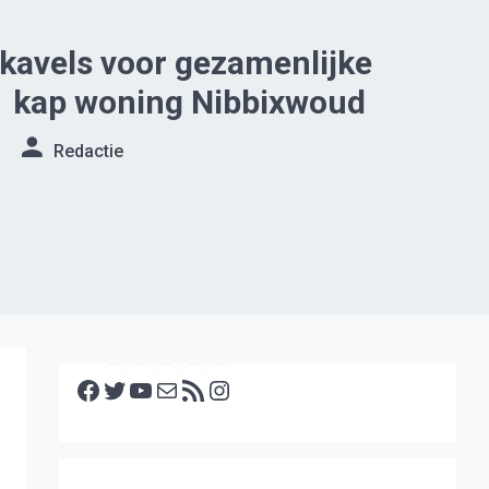
 kavels voor gezamenlijke
1 kap woning Nibbixwoud
Redactie
Facebook
Twitter
YouTube
E-mail
RSS feed
Instagram