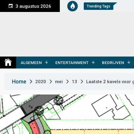
S
3 augustus 2026
Trending Tags
k
i
p
t
o
c
o
Medemblik Actueel
Wij zijn altijd actueel
n
t
ALGEMEEN
ENTERTAINMENT
BEDRIJVEN
e
n
Home
2020
mei
13
Laatste 2 kavels voor
t