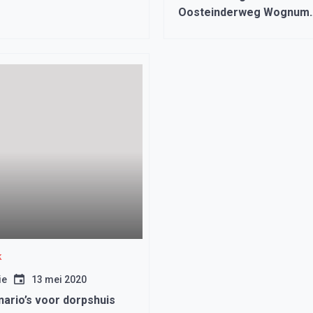
Oosteinderweg Wognum
aanpakken, rijwielpad wo
verhoogd
k
ie
13 mei 2020
ario’s voor dorpshuis