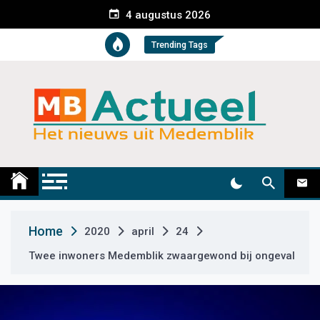
S
4 augustus 2026
k
i
Trending Tags
p
t
o
c
o
n
t
Medemblik Actueel
Wij zijn altijd actueel
e
n
t
Home
2020
april
24
Twee inwoners Medemblik zwaargewond bij ongeval