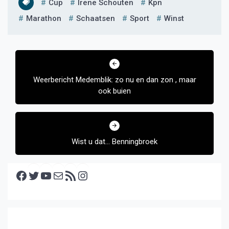
Cup
Irene Schouten
Kpn
Marathon
Schaatsen
Sport
Winst
Bericht
navigatie
Weerbericht Medemblik: zo nu en dan zon , maar
ook buien
Wist u dat… Benningbroek
Facebook
Twitter
YouTube
E-mail
RSS feed
Instagram