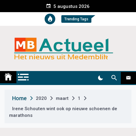
S
5 augustus 2026
k
i
Trending Tags
p
t
o
c
o
n
t
Medemblik Actueel
Wij zijn altijd actueel
e
n
t
Home
2020
maart
1
Irene Schouten wint ook op nieuwe schoenen de
marathons