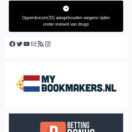
Opperdoezer(32) aangehouden wegens rijden
onder invloed van drugs
Facebook
Twitter
YouTube
E-mail
RSS feed
Instagram