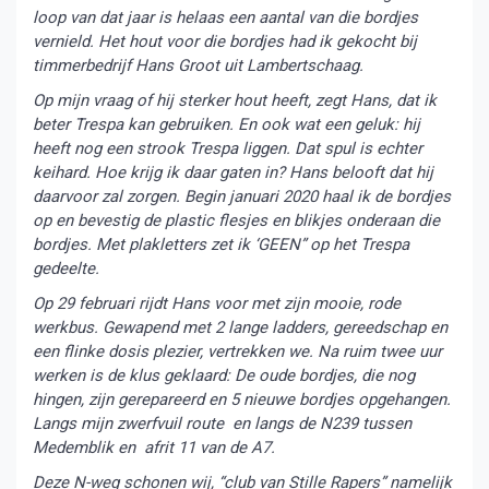
loop van dat jaar is helaas een aantal van die bordjes
vernield. Het hout voor die bordjes had ik gekocht bij
timmerbedrijf Hans Groot uit Lambertschaag.
Op mijn vraag of hij sterker hout heeft, zegt Hans, dat ik
beter Trespa kan gebruiken. En ook wat een geluk: hij
heeft nog een strook Trespa liggen. Dat spul is echter
keihard. Hoe krijg ik daar gaten in? Hans belooft dat hij
daarvoor zal zorgen. Begin januari 2020 haal ik de bordjes
op en bevestig de plastic flesjes en blikjes onderaan die
bordjes. Met plakletters zet ik ‘GEEN” op het Trespa
gedeelte.
Op 29 februari rijdt Hans voor met zijn mooie, rode
werkbus. Gewapend met 2 lange ladders, gereedschap en
een flinke dosis plezier, vertrekken we. Na ruim twee uur
werken is de klus geklaard: De oude bordjes, die nog
hingen, zijn gerepareerd en 5 nieuwe bordjes opgehangen.
Langs mijn zwerfvuil route en langs de N239 tussen
Medemblik en afrit 11 van de A7.
Deze N-weg schonen wij, “club van Stille Rapers” namelijk