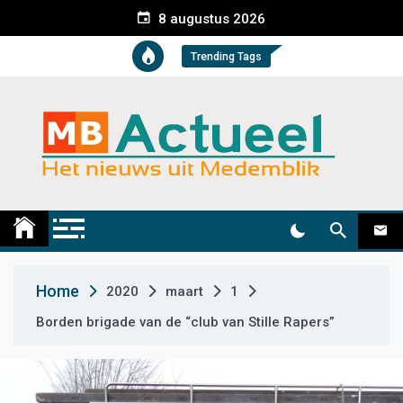
S
8 augustus 2026
k
i
Trending Tags
p
t
o
c
o
n
t
Medemblik Actueel
Wij zijn altijd actueel
e
n
t
Home
2020
maart
1
Borden brigade van de “club van Stille Rapers”