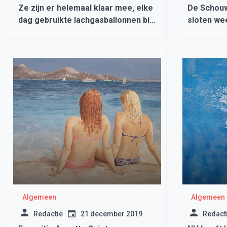
Ze zijn er helemaal klaar mee, elke
De Schou
dag gebruikte lachgasballonnen bij
sloten we
de Muiter opruimen
Algemeen
Algemeen
Redactie
21 december 2019
Redact