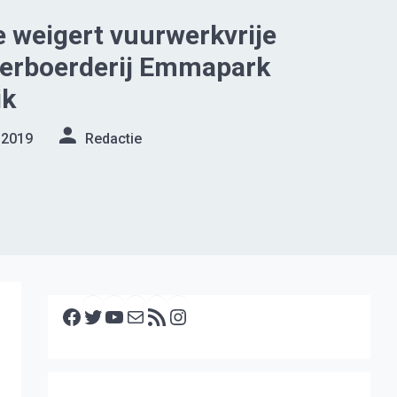
 weigert vuurwerkvrije
derboerderij Emmapark
ik
 2019
Redactie
Facebook
Twitter
YouTube
E-mail
RSS feed
Instagram