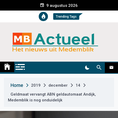
S
9 augustus 2026
k
i
Trending Tags
p
t
o
c
o
n
t
Medemblik Actueel
Wij zijn altijd actueel
e
n
t
Home
2019
december
14
Geldmaat vervangt ABN geldautomaat Andijk,
Medemblik is nog onduidelijk