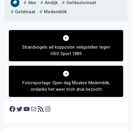
Abn
Andijk
Geldautomaat
Geldmaat
Medemblik
Bericht
navigatie
Strandvogels wil koppositie veiligstellen tegen
HSV Sport 1889
Fotoreportage: Open dag Moskee Medemblik,
ondanks het weer toch druk bezocht
Facebook
Twitter
YouTube
E-mail
RSS feed
Instagram